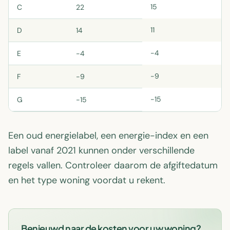
15
C
22
11
D
14
-4
E
-4
-9
F
-9
-15
G
-15
Een oud energielabel, een energie-index en een
label vanaf 2021 kunnen onder verschillende
regels vallen. Controleer daarom de afgiftedatum
en het type woning voordat u rekent.
Benieuwd naar de kosten voor uw woning?