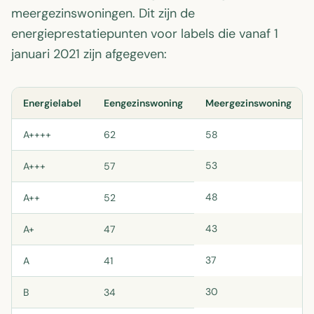
meergezinswoningen. Dit zijn de
energieprestatiepunten voor labels die vanaf 1
januari 2021 zijn afgegeven:
Energielabel
Eengezinswoning
Meergezinswoning
A++++
62
58
53
A+++
57
48
A++
52
43
A+
47
37
A
41
30
B
34