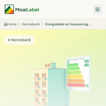
Moai
Label
Home
Kennisbank
Energielabel en huurwoning: zoveel invloed heeft het op uw huurprijs
Kennisbank