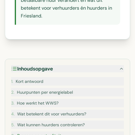
betaalbare huur verandert en wat dit
betekent voor verhuurders én huurders in
Friesland.
Inhoudsopgave
1
.
Kort antwoord
2
.
Huurpunten per energielabel
3
.
Hoe werkt het WWS?
4
.
Wat betekent dit voor verhuurders?
5
.
Wat kunnen huurders controleren?