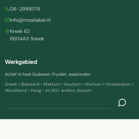
06-29166176
Info@moailabel.nl
Kreek 62
8604AX Sneek
Werkgebied
Actief in heel Súdwest-Fryslân, waaronder:
Sneek • Bolsward • Makkum • Koudum • Workum • Hindeloopen •
Woudsend • Heeg • en 80+ andere dorpen
©
2026
Moailabel. Alle rechten voorbehouden.
Privacybeleid
Algemene
MADE WITH
♥
IN FRYSLÂN · WEBDESIGN
voorwaarden
DOOR
STUDIOFAB.NL