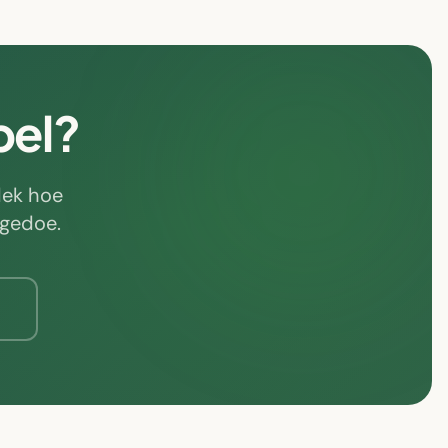
bel?
dek hoe
 gedoe.