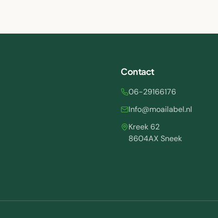
Contact
06-29166176
Info@moailabel.nl
Kreek 62
8604AX Sneek