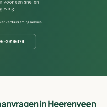
r voor een snel en
eving.
usief verduurzamingsadvies
 06-29166176
aanvragen in
Heerenveen