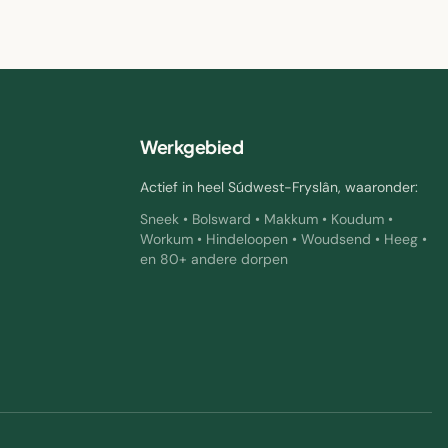
Werkgebied
Actief in heel Súdwest-Fryslân, waaronder:
Sneek • Bolsward • Makkum • Koudum •
Workum • Hindeloopen • Woudsend • Heeg •
en 80+ andere dorpen