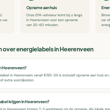
Opname aan huis
Ener
 U
Onze EPA-adviseur komt bij u langs
Binn
or uw
in Heerenveen voor een opname
uw of
van 30-60 minuten.
energ
 over energielabels in
Heerenveen
 in Heerenveen?
elabel in Heerenveen vanaf €195. Dit is inclusief opname aan huis en of
f extra voorrijkosten.
label krijgen in Heerenveen?
el in Heerenveen binnen 2-3 werkdagen na de opname. Als lokale special