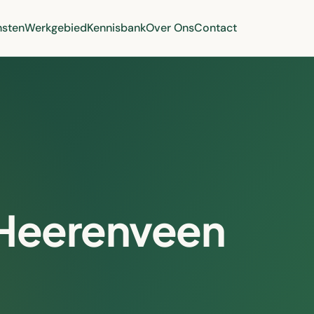
nsten
Werkgebied
Kennisbank
Over Ons
Contact
Heerenveen