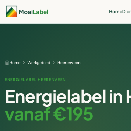
Moai
Label
Home
Die
Home
Werkgebied
Heerenveen
ENERGIELABEL
HEERENVEEN
Energielabel in
vanaf €195