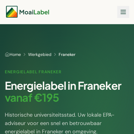
Moai
Label
Home
Werkgebied
Franeker
ENERGIELABEL
FRANEKER
Energielabel in
Franeker
vanaf €195
Historische universiteitsstad
. Uw lokale EPA-
adviseur voor een snel en betrouwbaar
energielabel in
Franeker
en omgeving.