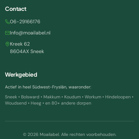
Contact
06-29166176
Info@moailabel.nl
Kreek 62
8604AX Sneek
Werkgebied
Actief in heel Súdwest-Fryslân, waaronder:
Sneek • Bolsward • Makkum • Koudum • Workum • Hindeloopen •
Woudsend • Heeg • en 80+ andere dorpen
©
2026
Moailabel. Alle rechten voorbehouden.