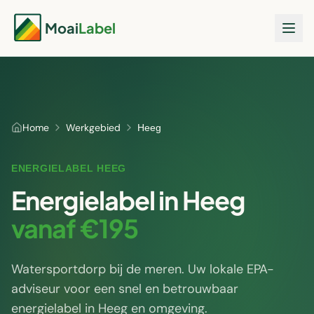
Moai
Label
Home
Werkgebied
Heeg
ENERGIELABEL
HEEG
Energielabel in
Heeg
vanaf €195
Watersportdorp bij de meren
. Uw lokale EPA-
adviseur voor een snel en betrouwbaar
energielabel in
Heeg
en omgeving.