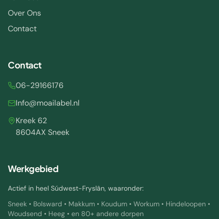
Over Ons
Contact
Contact
06-29166176
Info@moailabel.nl
Kreek 62
8604AX Sneek
Werkgebied
Actief in heel Súdwest-Fryslân, waaronder:
Sneek • Bolsward • Makkum • Koudum • Workum • Hindeloopen •
Woudsend • Heeg • en 80+ andere dorpen