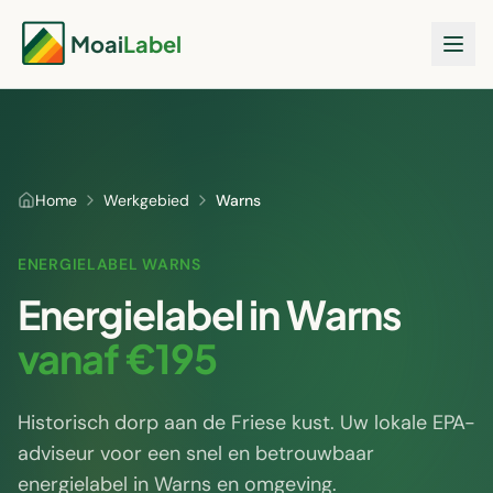
Moai
Label
Home
Werkgebied
Warns
ENERGIELABEL
WARNS
Energielabel in
Warns
vanaf €195
Historisch dorp aan de Friese kust
. Uw lokale EPA-
adviseur voor een snel en betrouwbaar
energielabel in
Warns
en omgeving.