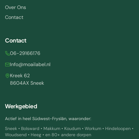
Over Ons
Contact
Contact
06-29166176
Info@moailabel.nl
Kreek 62
8604AX Sneek
Werkgebied
Actief in heel Súdwest-Fryslân, waaronder:
Sneek • Bolsward • Makkum • Koudum • Workum • Hindeloopen •
Woudsend • Heeg • en 80+ andere dorpen